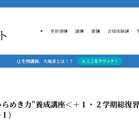
更新情報
講義
書籍
合格体験記
Q.生物講師、大堀求とは！？
A.ここをクリック！
ひらめき力”養成講座＜＋１・２学期総復
１)