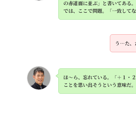
の赤道面に並ぶ」と書いてある
では、ここで問題。「一致して
う…た、
ほ～ら、忘れている。「＋１・
ことを思い出そうという意味だ