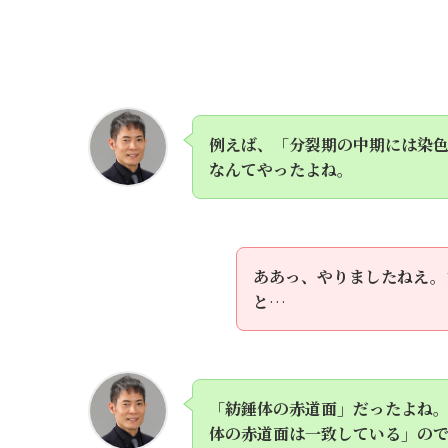
例えば、「分裂期の中期には染
なんてやったよね。
ああっ、やりましたねえ。
と
…
「紡錘体の赤道面」だったよね
体の赤道面は一致している」の