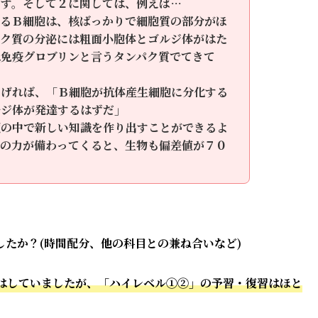
ます。そして２に関しては、例えば…
るＢ細胞は、核ばっかりで細胞質の部分がほ
パク質の分泌には粗面小胞体とゴルジ体がはた
は免疫グロブリンと言うタンパク質でてきて
なげれば、「Ｂ細胞が抗体産生細胞に分化する
ルジ体が発達するはずだ」
頭の中で新しい知識を作り出すことができるよ
辺の力が備わってくると、生物も偏差値が７０
たか？(時間配分、他の科目との兼ね合いなど)
はしていましたが、「ハイレベル①②」の予習・復習はほと