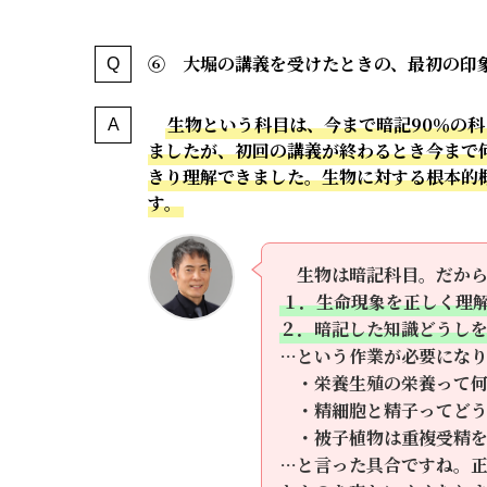
⑥ 大堀の講義を受けたときの、最初の印
生物という科目は、今まで暗記90％の
ましたが、初回の講義が終わるとき今まで
きり理解できました。生物に対する根本的概
す。
生物は暗記科目。だか
１．生命現象を正しく理
２．暗記した知識どうし
…という作業が必要にな
・栄養生殖の栄養って何
・精細胞と精子ってど
・被子植物は重複受精を
…と言った具合ですね。