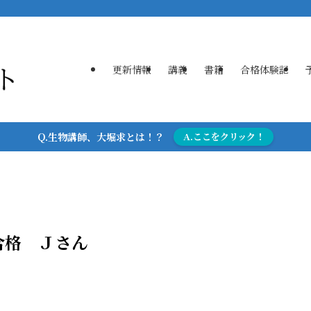
更新情報
講義
書籍
合格体験記
Q.生物講師、大堀求とは！？
A.ここをクリック！
合格 Ｊさん